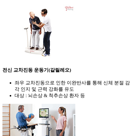
전신 교차진동 운동기(갈릴레오)
좌우 교차진동으로 인한 이완반사를 통해 신체 분절 감
각 인지 및 근력 강화를 유도
대상 : 뇌손상 & 척추손상 환자 등