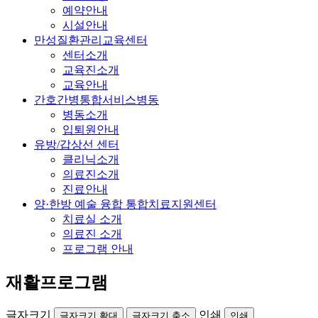
예약안내
시설안내
만성질환관리교육센터
센터소개
교육진소개
교육안내
간호간병통합서비스병동
병동소개
입퇴원안내
유방/갑상선 센터
클리닉소개
의료진소개
진료안내
양·한방 예술 융합 통합치료지원센터
치료실 소개
의료진 소개
프로그램 안내
재활프로그램
글자크기
인쇄
글자크기 확대
글자크기 축소
인쇄