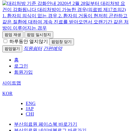
팝업 재생
팝업 일시정지
하루동안 열지않기
팝업창 닫기
직원쉼터
간편예약
팝업열기
홈
로그인
회원가입
사이트맵
KOR
ENG
JAP
CHI
부산의료원 페이스북 바로가기
부산의료원 네이버블로그 바로가기