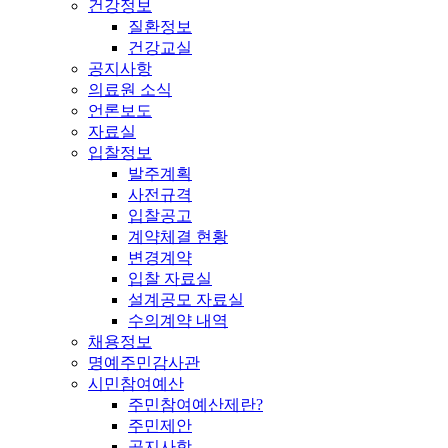
건강정보
질환정보
건강교실
공지사항
의료원 소식
언론보도
자료실
입찰정보
발주계획
사전규격
입찰공고
계약체결 현황
변경계약
입찰 자료실
설계공모 자료실
수의계약 내역
채용정보
명예주민감사관
시민참여예산
주민참여예산제란?
주민제안
공지사항