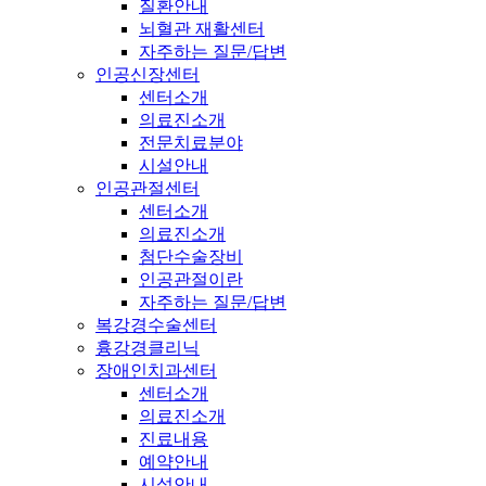
질환안내
뇌혈관 재활센터
자주하는 질문/답변
인공신장센터
센터소개
의료진소개
전문치료분야
시설안내
인공관절센터
센터소개
의료진소개
첨단수술장비
인공관절이란
자주하는 질문/답변
복강경수술센터
흉강경클리닉
장애인치과센터
센터소개
의료진소개
진료내용
예약안내
시설안내