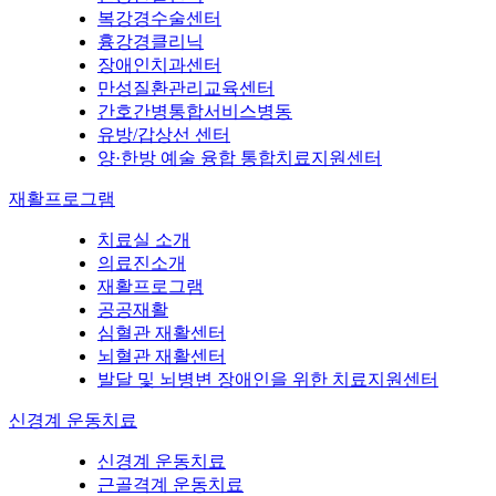
복강경수술센터
흉강경클리닉
장애인치과센터
만성질환관리교육센터
간호간병통합서비스병동
유방/갑상선 센터
양·한방 예술 융합 통합치료지원센터
재활프로그램
치료실 소개
의료진소개
재활프로그램
공공재활
심혈관 재활센터
뇌혈관 재활센터
발달 및 뇌병변 장애인을 위한 치료지원센터
신경계 운동치료
신경계 운동치료
근골격계 운동치료