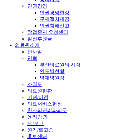
인권경영
인권경영헌장
구제절차제공
인권침해신고
작업중지 요청센터
발전후원금
의료원소개
인사말
연혁
부산의료원의 시작
연도별현황
역대병원장
조직도
의료원현황
미션/비전
의료서비스헌장
환자의권리와의무
윤리강령
HI/로고
원가/로고송
홍보센터