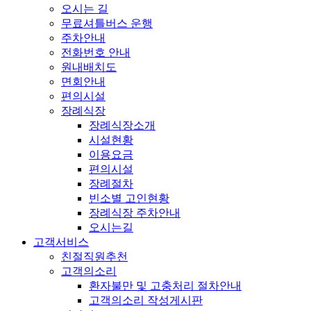
오시는 길
무료셔틀버스 운행
주차안내
전화번호 안내
원내배치도
면회안내
편의시설
장례식장
장례식장소개
시설현황
이용요금
편의시설
장례절차
빈소별 고인현황
장례식장 주차안내
오시는길
고객서비스
친절직원추천
고객의소리
환자불만 및 고충처리 절차안내
고객의소리 작성게시판