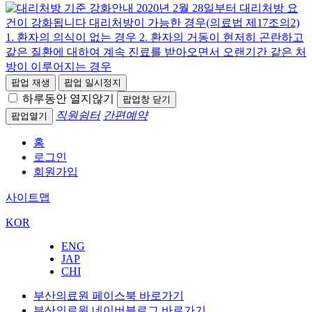
팝업 재생
팝업 일시정지
하루동안 열지않기
팝업창 닫기
직원쉼터
간편예약
팝업열기
홈
로그인
회원가입
사이트맵
KOR
ENG
JAP
CHI
부산의료원 페이스북 바로가기
부산의료원 네이버블로그 바로가기