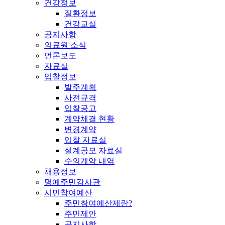
건강정보
질환정보
건강교실
공지사항
의료원 소식
언론보도
자료실
입찰정보
발주계획
사전규격
입찰공고
계약체결 현황
변경계약
입찰 자료실
설계공모 자료실
수의계약 내역
채용정보
명예주민감사관
시민참여예산
주민참여예산제란?
주민제안
공지사항