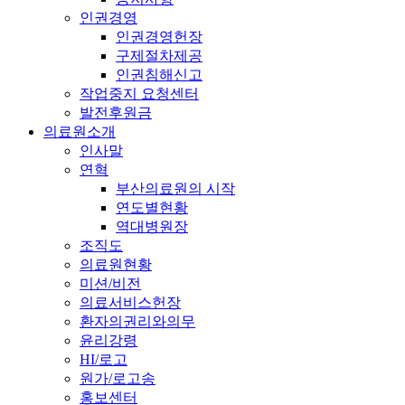
인권경영
인권경영헌장
구제절차제공
인권침해신고
작업중지 요청센터
발전후원금
의료원소개
인사말
연혁
부산의료원의 시작
연도별현황
역대병원장
조직도
의료원현황
미션/비전
의료서비스헌장
환자의권리와의무
윤리강령
HI/로고
원가/로고송
홍보센터