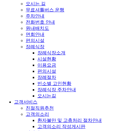
오시는 길
무료셔틀버스 운행
주차안내
전화번호 안내
원내배치도
면회안내
편의시설
장례식장
장례식장소개
시설현황
이용요금
편의시설
장례절차
빈소별 고인현황
장례식장 주차안내
오시는길
고객서비스
친절직원추천
고객의소리
환자불만 및 고충처리 절차안내
고객의소리 작성게시판