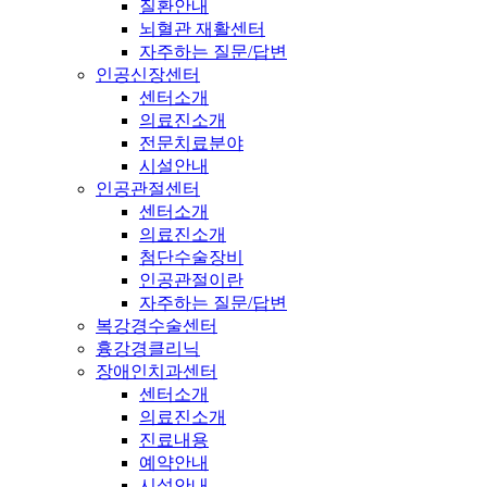
질환안내
뇌혈관 재활센터
자주하는 질문/답변
인공신장센터
센터소개
의료진소개
전문치료분야
시설안내
인공관절센터
센터소개
의료진소개
첨단수술장비
인공관절이란
자주하는 질문/답변
복강경수술센터
흉강경클리닉
장애인치과센터
센터소개
의료진소개
진료내용
예약안내
시설안내