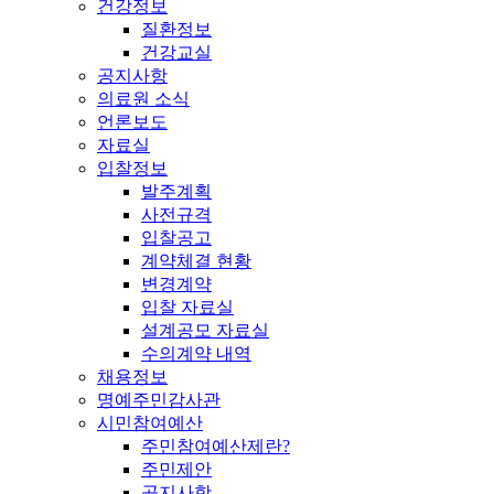
건강정보
질환정보
건강교실
공지사항
의료원 소식
언론보도
자료실
입찰정보
발주계획
사전규격
입찰공고
계약체결 현황
변경계약
입찰 자료실
설계공모 자료실
수의계약 내역
채용정보
명예주민감사관
시민참여예산
주민참여예산제란?
주민제안
공지사항