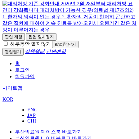
팝업 재생
팝업 일시정지
하루동안 열지않기
팝업창 닫기
직원쉼터
간편예약
팝업열기
홈
로그인
회원가입
사이트맵
KOR
ENG
JAP
CHI
부산의료원 페이스북 바로가기
부산의료원 네이버블로그 바로가기