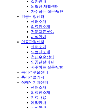
질환안내
뇌혈관 재활센터
자주하는 질문/답변
인공신장센터
센터소개
의료진소개
전문치료분야
시설안내
인공관절센터
센터소개
의료진소개
첨단수술장비
인공관절이란
자주하는 질문/답변
복강경수술센터
흉강경클리닉
장애인치과센터
센터소개
의료진소개
진료내용
예약안내
시설안내