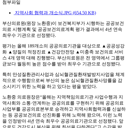
첨부파일
지역사회 협력과 개소식.JPG (654.50 KB)
부산의료원(원장 노환중)이 보건복지부가 시행하는 공공보건
의료 시행계획 및 공공보건의료계획 평가 결과에서 4년 연속
최우수 기관으로 선정됐다.
평가는 올해 189개소의 공공의료기관을 대상으로 ▲공공성강
화 ▲양질의 적정진료 ▲건강안전망 ▲미충족 보건의료 서비
스 4개 영역 대해 진행됐다. 부산의료원은 전 영역에서 그룹평
균보다 월등히 높은 점수를 받아 최우수 기관으로 선정됐다.
특히 만성질환관리사업과 심뇌혈관질환재발방지사업을 체계
적으로 수행함으로써 부산의 높은 심뇌혈관질환사망률을 감
소시키기 위한 노력을 하고 있다는 평을 받았다.
노환중 의료원장은“올해는 지역책임의료기관 사업수행과 지
역사회와 소통·연계하는 공공의료를 구현하기 위해 공공의료
사업부를 공공의료본부로 승격하고 지역사회협력과를 신설하
는 등 공공보건의료 선진화를 위해 노력해 왔으며, 이런 노력
을 인정받아 4년 연속 최우수 공공의료기관으로 선정됐다. 앞
으로도 건강도시 부산을 위해 최선을 다하겠다”고 소감을 밝