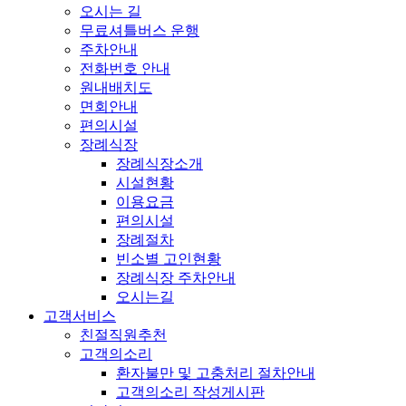
오시는 길
무료셔틀버스 운행
주차안내
전화번호 안내
원내배치도
면회안내
편의시설
장례식장
장례식장소개
시설현황
이용요금
편의시설
장례절차
빈소별 고인현황
장례식장 주차안내
오시는길
고객서비스
친절직원추천
고객의소리
환자불만 및 고충처리 절차안내
고객의소리 작성게시판