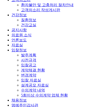
환자불만 및 고충처리 절차안내
고객의소리 작성게시판
건강정보
질환정보
건강교실
공지사항
의료원 소식
언론보도
자료실
입찰정보
발주계획
사전규격
입찰공고
계약체결 현황
변경계약
입찰 자료실
설계공모 자료실
수의계약 내역
5회이상 수의계약 업체 현황
채용정보
명예주민감사관