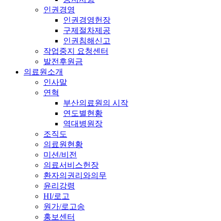
인권경영
인권경영헌장
구제절차제공
인권침해신고
작업중지 요청센터
발전후원금
의료원소개
인사말
연혁
부산의료원의 시작
연도별현황
역대병원장
조직도
의료원현황
미션/비전
의료서비스헌장
환자의권리와의무
윤리강령
HI/로고
원가/로고송
홍보센터