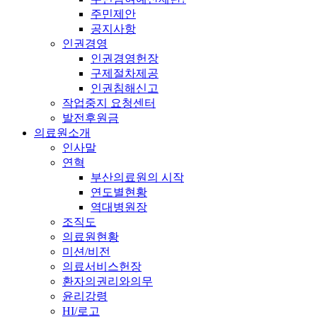
주민제안
공지사항
인권경영
인권경영헌장
구제절차제공
인권침해신고
작업중지 요청센터
발전후원금
의료원소개
인사말
연혁
부산의료원의 시작
연도별현황
역대병원장
조직도
의료원현황
미션/비전
의료서비스헌장
환자의권리와의무
윤리강령
HI/로고