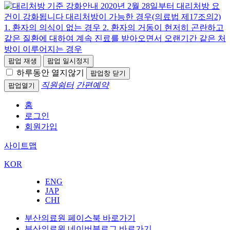
팝업 재생
팝업 일시정지
하루동안 열지않기
팝업창 닫기
직원쉼터
간편예약
팝업열기
홈
로그인
회원가입
사이트맵
KOR
ENG
JAP
CHI
부산의료원 페이스북 바로가기
부산의료원 네이버블로그 바로가기