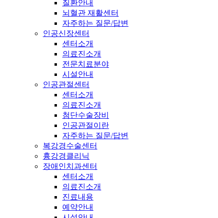
질환안내
뇌혈관 재활센터
자주하는 질문/답변
인공신장센터
센터소개
의료진소개
전문치료분야
시설안내
인공관절센터
센터소개
의료진소개
첨단수술장비
인공관절이란
자주하는 질문/답변
복강경수술센터
흉강경클리닉
장애인치과센터
센터소개
의료진소개
진료내용
예약안내
시설안내