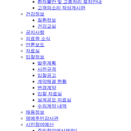
환자불만 및 고충처리 절차안내
고객의소리 작성게시판
건강정보
질환정보
건강교실
공지사항
의료원 소식
언론보도
자료실
입찰정보
발주계획
사전규격
입찰공고
계약체결 현황
변경계약
입찰 자료실
설계공모 자료실
수의계약 내역
채용정보
명예주민감사관
시민참여예산
주민참여예산제란?