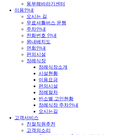
동부해바라기센터
이용안내
오시는 길
무료셔틀버스 운행
주차안내
전화번호 안내
원내배치도
면회안내
편의시설
장례식장
장례식장소개
시설현황
이용요금
편의시설
장례절차
빈소별 고인현황
장례식장 주차안내
오시는길
고객서비스
친절직원추천
고객의소리