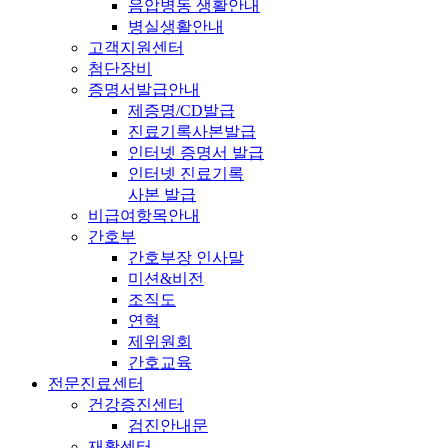
음압병동 생활안내
병실생활안내
고객지원센터
첨단장비
증명서발급안내
제증명/CD발급
진료기록사본발급
인터넷 증명서 발급
인터넷 진료기록
사본 발급
비급여항목안내
간호부
간호부장 인사말
미션&비전
조직도
연혁
제위원회
간호교육
전문진료센터
건강증진센터
검진안내문
재활센터