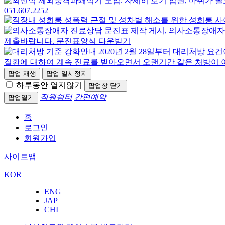
팝업 재생
팝업 일시정지
하루동안 열지않기
팝업창 닫기
직원쉼터
간편예약
팝업열기
홈
로그인
회원가입
사이트맵
KOR
ENG
JAP
CHI