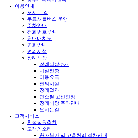
이용안내
오시는 길
무료셔틀버스 운행
주차안내
전화번호 안내
원내배치도
면회안내
편의시설
장례식장
장례식장소개
시설현황
이용요금
편의시설
장례절차
빈소별 고인현황
장례식장 주차안내
오시는길
고객서비스
친절직원추천
고객의소리
환자불만 및 고충처리 절차안내