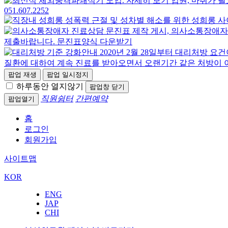
팝업 재생
팝업 일시정지
하루동안 열지않기
팝업창 닫기
직원쉼터
간편예약
팝업열기
홈
로그인
회원가입
사이트맵
KOR
ENG
JAP
CHI