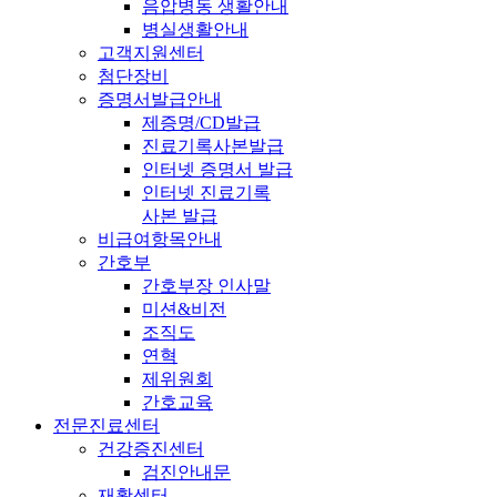
음압병동 생활안내
병실생활안내
고객지원센터
첨단장비
증명서발급안내
제증명/CD발급
진료기록사본발급
인터넷 증명서 발급
인터넷 진료기록
사본 발급
비급여항목안내
간호부
간호부장 인사말
미션&비전
조직도
연혁
제위원회
간호교육
전문진료센터
건강증진센터
검진안내문
재활센터