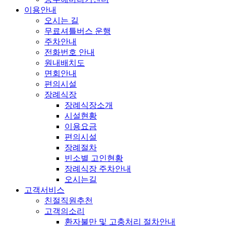
이용안내
오시는 길
무료셔틀버스 운행
주차안내
전화번호 안내
원내배치도
면회안내
편의시설
장례식장
장례식장소개
시설현황
이용요금
편의시설
장례절차
빈소별 고인현황
장례식장 주차안내
오시는길
고객서비스
친절직원추천
고객의소리
환자불만 및 고충처리 절차안내