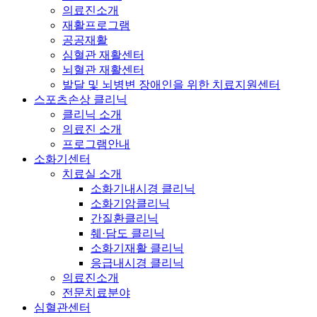
의료진소개
재활프로그램
공공재활
심혈관 재활센터
뇌혈관 재활센터
발달 및 뇌병변 장애인을 위한 치료지원센터
스포츠손상 클리닉
클리닉 소개
의료진 소개
프로그램안내
소화기센터
치료실 소개
소화기내시경 클리닉
소화기암클리닉
간질환클리닉
췌·담도 클리닉
소화기재활 클리닉
응급내시경 클리닉
의료진소개
전문치료분야
심혈관센터