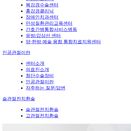
복강경수술센터
흉강경클리닉
장애인치과센터
만성질환관리교육센터
간호간병통합서비스병동
유방/갑상선 센터
양·한방 예술 융합 통합치료지원센터
인공관절이란
센터소개
의료진소개
첨단수술장비
인공관절이란
자주하는 질문/답변
슬관절전치환술
슬관절전치환술
고관절전치환술