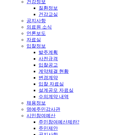
건강정보
질환정보
건강교실
공지사항
의료원 소식
언론보도
자료실
입찰정보
발주계획
사전규격
입찰공고
계약체결 현황
변경계약
입찰 자료실
설계공모 자료실
수의계약 내역
채용정보
명예주민감사관
시민참여예산
주민참여예산제란?
주민제안
공지사항