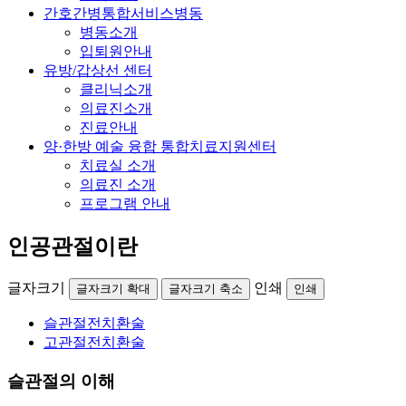
간호간병통합서비스병동
병동소개
입퇴원안내
유방/갑상선 센터
클리닉소개
의료진소개
진료안내
양·한방 예술 융합 통합치료지원센터
치료실 소개
의료진 소개
프로그램 안내
인공관절이란
글자크기
인쇄
글자크기 확대
글자크기 축소
인쇄
슬관절전치환술
고관절전치환술
슬관절의 이해