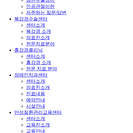
첨단수술장비
인공관절이란
자주하는 질문/답변
복강경수술센터
센터소개
복강경 소개
의료진소개
전문치료분야
흉강경클리닉
센터소개
흉강경 소개
전문 치료 분야
장애인치과센터
센터소개
의료진소개
진료내용
예약안내
시설안내
만성질환관리교육센터
센터소개
교육진소개
교육안내