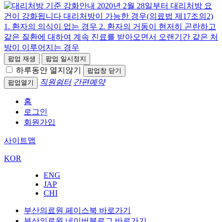
팝업 재생
팝업 일시정지
하루동안 열지않기
팝업창 닫기
직원쉼터
간편예약
팝업열기
홈
로그인
회원가입
사이트맵
KOR
ENG
JAP
CHI
부산의료원 페이스북 바로가기
부산의료원 네이버블로그 바로가기