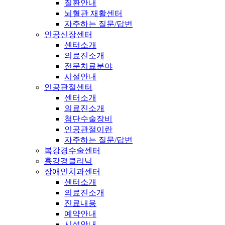
질환안내
뇌혈관 재활센터
자주하는 질문/답변
인공신장센터
센터소개
의료진소개
전문치료분야
시설안내
인공관절센터
센터소개
의료진소개
첨단수술장비
인공관절이란
자주하는 질문/답변
복강경수술센터
흉강경클리닉
장애인치과센터
센터소개
의료진소개
진료내용
예약안내
시설안내