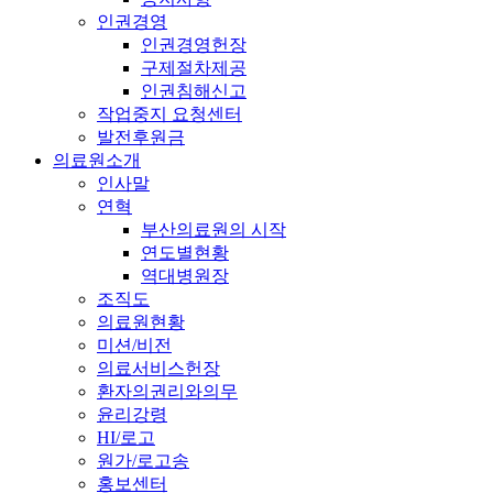
인권경영
인권경영헌장
구제절차제공
인권침해신고
작업중지 요청센터
발전후원금
의료원소개
인사말
연혁
부산의료원의 시작
연도별현황
역대병원장
조직도
의료원현황
미션/비전
의료서비스헌장
환자의권리와의무
윤리강령
HI/로고
원가/로고송
홍보센터