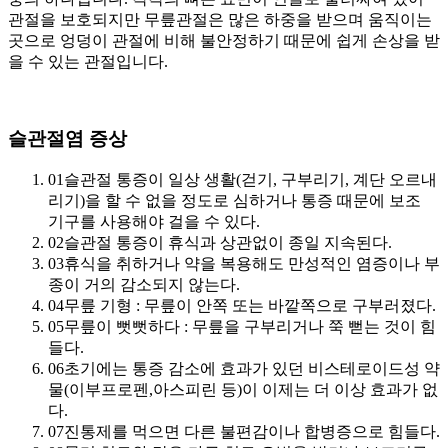
관절을 보호되지만 무릎관절은 많은 하중을 받으며 움직이는
곳으로 엉덩이 관절에 비해 불안정하기 때문에 쉽게 손상을 받
을 수 있는 관절입니다.
슬관절염 증상
01
슬관절 통증이 일상 생활(걷기, 구부리기, 계단 오르내
리기)을 할 수 없을 정도로 심하거나 통증 때문에 보조
기구를 사용해야 걸을 수 있다.
02
슬관절 통증이 휴식과 상관없이 종일 지속된다.
03
휴식을 취하거나 약을 복용해도 만성적인 염증이나 부
종이 거의 감소되지 않는다.
04
무릎 기형 : 무릎이 안쪽 또는 바깥쪽으로 구부러졌다.
05
무릎이 뻣뻣하다 : 무릎을 구부리거나 쭉 뻗는 것이 힘
들다.
06
초기에는 통증 감소에 효과가 있던 비스테로이드성 약
물(이부프로펜,아스피린 등)이 이제는 더 이상 효과가 없
다.
07
진통제를 먹으면 다른 불편감이나 합병증으로 힘들다.