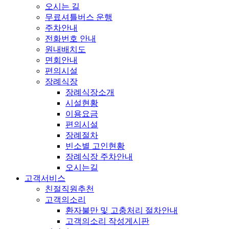
오시는 길
무료셔틀버스 운행
주차안내
전화번호 안내
원내배치도
면회안내
편의시설
장례식장
장례식장소개
시설현황
이용요금
편의시설
장례절차
빈소별 고인현황
장례식장 주차안내
오시는길
고객서비스
친절직원추천
고객의소리
환자불만 및 고충처리 절차안내
고객의소리 작성게시판