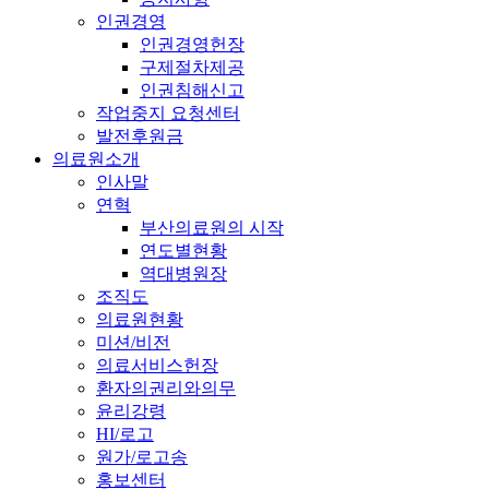
인권경영
인권경영헌장
구제절차제공
인권침해신고
작업중지 요청센터
발전후원금
의료원소개
인사말
연혁
부산의료원의 시작
연도별현황
역대병원장
조직도
의료원현황
미션/비전
의료서비스헌장
환자의권리와의무
윤리강령
HI/로고
원가/로고송
홍보센터