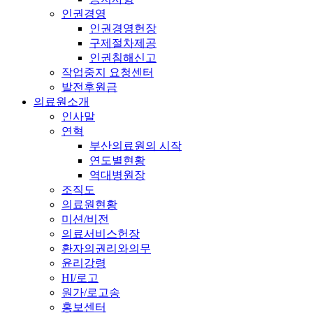
인권경영
인권경영헌장
구제절차제공
인권침해신고
작업중지 요청센터
발전후원금
의료원소개
인사말
연혁
부산의료원의 시작
연도별현황
역대병원장
조직도
의료원현황
미션/비전
의료서비스헌장
환자의권리와의무
윤리강령
HI/로고
원가/로고송
홍보센터