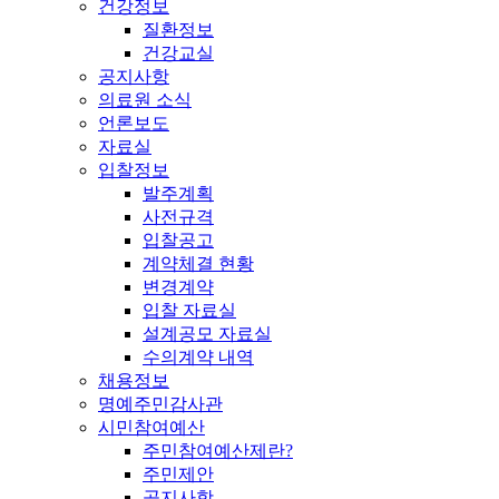
건강정보
질환정보
건강교실
공지사항
의료원 소식
언론보도
자료실
입찰정보
발주계획
사전규격
입찰공고
계약체결 현황
변경계약
입찰 자료실
설계공모 자료실
수의계약 내역
채용정보
명예주민감사관
시민참여예산
주민참여예산제란?
주민제안
공지사항