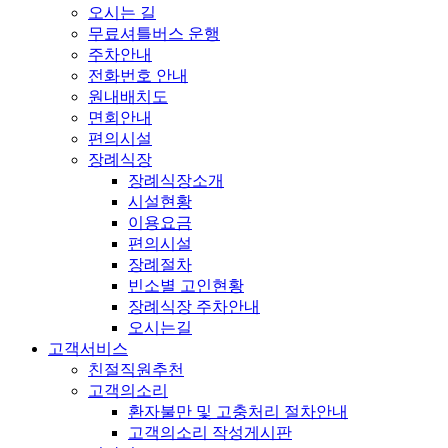
오시는 길
무료셔틀버스 운행
주차안내
전화번호 안내
원내배치도
면회안내
편의시설
장례식장
장례식장소개
시설현황
이용요금
편의시설
장례절차
빈소별 고인현황
장례식장 주차안내
오시는길
고객서비스
친절직원추천
고객의소리
환자불만 및 고충처리 절차안내
고객의소리 작성게시판