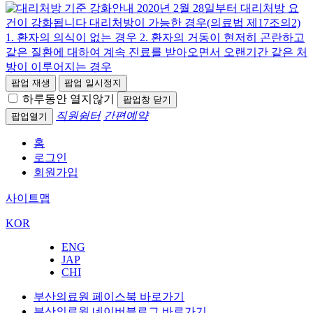
팝업 재생
팝업 일시정지
하루동안 열지않기
팝업창 닫기
직원쉼터
간편예약
팝업열기
홈
로그인
회원가입
사이트맵
KOR
ENG
JAP
CHI
부산의료원 페이스북 바로가기
부산의료원 네이버블로그 바로가기