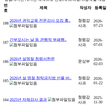
번
제목
작성자
등록일
호
2026년 권익교육 전문강사 모집 홍..
청렴감
2026-
188
07-23
사과
간부모시는 날 등 관행적 부패행..
청렴감
2026-
187
07-01
사과
2026년 설명절 청렴서한문
2026-
문상부
186
02-03
2026년 설 명절 청탁금지법 선물 바..
청렴감
2026-
185
01-22
사과
청렴감
2025-
2025년 자체감사 결과
184
11-30
사과