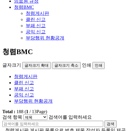
의료원 규정
청렴BMC
청렴게시판
클린 신고
부패 신고
공익 신고
부당행위 현황공개
청렴BMC
글자크기
인쇄
글자크기 확대
글자크기 축소
인쇄
청렴게시판
클린 신고
부패 신고
공익 신고
부당행위 현황공개
Total :
188
(
1
/
13
Page)
검색 항목
검색어를 입력하세요
검색
청렴게시판 게시판 목록으로 번호,제목,작성자,등록일 제공