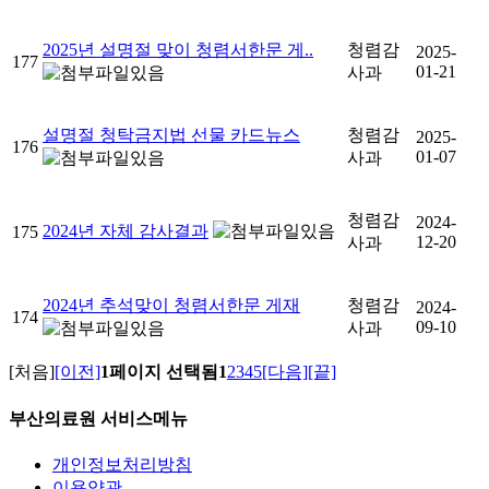
2025년 설명절 맞이 청렴서한문 게..
청렴감
2025-
177
01-21
사과
설명절 청탁금지법 선물 카드뉴스
청렴감
2025-
176
01-07
사과
청렴감
2024-
2024년 자체 감사결과
175
12-20
사과
2024년 추석맞이 청렴서한문 게재
청렴감
2024-
174
09-10
사과
[처음]
[이전]
1페이지 선택됨
1
2
3
4
5
[다음]
[끝]
부산의료원 서비스메뉴
개인정보처리방침
이용약관