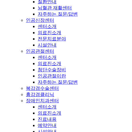
질환안내
뇌혈관 재활센터
자주하는 질문/답변
인공신장센터
센터소개
의료진소개
전문치료분야
시설안내
인공관절센터
센터소개
의료진소개
첨단수술장비
인공관절이란
자주하는 질문/답변
복강경수술센터
흉강경클리닉
장애인치과센터
센터소개
의료진소개
진료내용
예약안내
시설안내