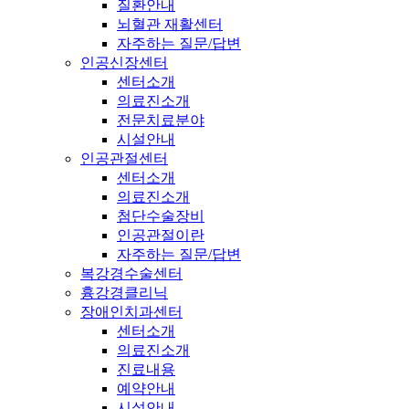
질환안내
뇌혈관 재활센터
자주하는 질문/답변
인공신장센터
센터소개
의료진소개
전문치료분야
시설안내
인공관절센터
센터소개
의료진소개
첨단수술장비
인공관절이란
자주하는 질문/답변
복강경수술센터
흉강경클리닉
장애인치과센터
센터소개
의료진소개
진료내용
예약안내
시설안내