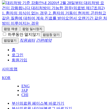
팝업 재생
팝업 일시정지
하루동안 열지않기
팝업창 닫기
직원쉼터
간편예약
팝업열기
홈
로그인
회원가입
사이트맵
KOR
ENG
JAP
CHI
부산의료원 페이스북 바로가기
부산의료원 네이버블로그 바로가기