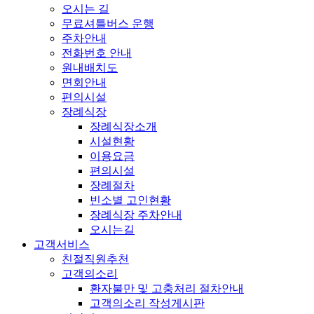
오시는 길
무료셔틀버스 운행
주차안내
전화번호 안내
원내배치도
면회안내
편의시설
장례식장
장례식장소개
시설현황
이용요금
편의시설
장례절차
빈소별 고인현황
장례식장 주차안내
오시는길
고객서비스
친절직원추천
고객의소리
환자불만 및 고충처리 절차안내
고객의소리 작성게시판