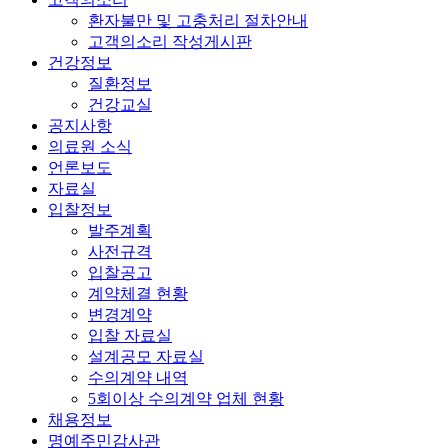
환자불만 및 고충처리 절차안내
고객의소리 작성게시판
건강정보
질환정보
건강교실
공지사항
의료원 소식
언론보도
자료실
입찰정보
발주계획
사전규격
입찰공고
계약체결 현황
변경계약
입찰 자료실
설계공모 자료실
수의계약 내역
5회이상 수의계약 업체 현황
채용정보
명예주민감사관