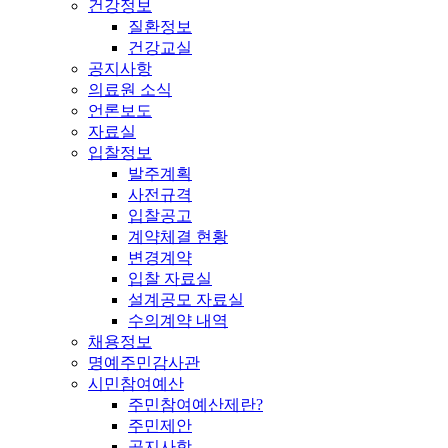
건강정보
질환정보
건강교실
공지사항
의료원 소식
언론보도
자료실
입찰정보
발주계획
사전규격
입찰공고
계약체결 현황
변경계약
입찰 자료실
설계공모 자료실
수의계약 내역
채용정보
명예주민감사관
시민참여예산
주민참여예산제란?
주민제안
공지사항