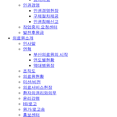
인권경영
인권경영헌장
구제절차제공
인권침해신고
작업중지 요청센터
발전후원금
의료원소개
인사말
연혁
부산의료원의 시작
연도별현황
역대병원장
조직도
의료원현황
미션/비전
의료서비스헌장
환자의권리와의무
윤리강령
HI/로고
원가/로고송
홍보센터