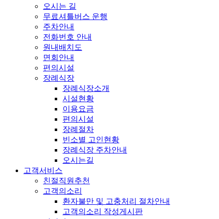
오시는 길
무료셔틀버스 운행
주차안내
전화번호 안내
원내배치도
면회안내
편의시설
장례식장
장례식장소개
시설현황
이용요금
편의시설
장례절차
빈소별 고인현황
장례식장 주차안내
오시는길
고객서비스
친절직원추천
고객의소리
환자불만 및 고충처리 절차안내
고객의소리 작성게시판