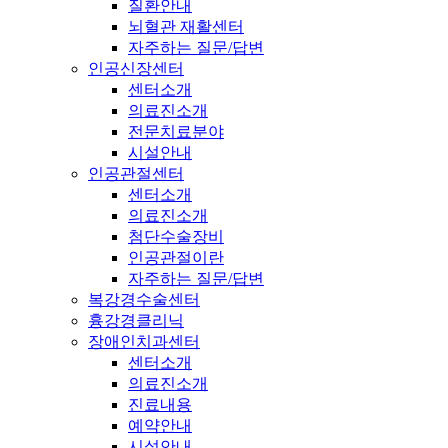
질환안내
뇌혈관 재활센터
자주하는 질문/답변
인공신장센터
센터소개
의료진소개
전문치료분야
시설안내
인공관절센터
센터소개
의료진소개
첨단수술장비
인공관절이란
자주하는 질문/답변
복강경수술센터
흉강경클리닉
장애인치과센터
센터소개
의료진소개
진료내용
예약안내
시설안내