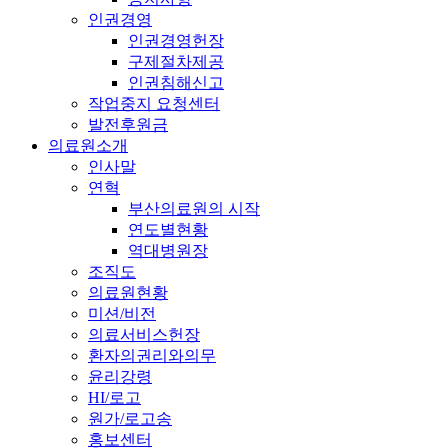
인권경영
인권경영헌장
구제절차제공
인권침해신고
작업중지 요청센터
발전후원금
의료원소개
인사말
연혁
부산의료원의 시작
연도별현황
역대병원장
조직도
의료원현황
미션/비전
의료서비스헌장
환자의권리와의무
윤리강령
HI/로고
원가/로고송
홍보센터