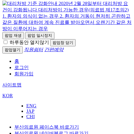
팝업 재생
팝업 일시정지
하루동안 열지않기
팝업창 닫기
직원쉼터
간편예약
팝업열기
홈
로그인
회원가입
사이트맵
KOR
ENG
JAP
CHI
부산의료원 페이스북 바로가기
부산의료원 네이버블로그 바로가기