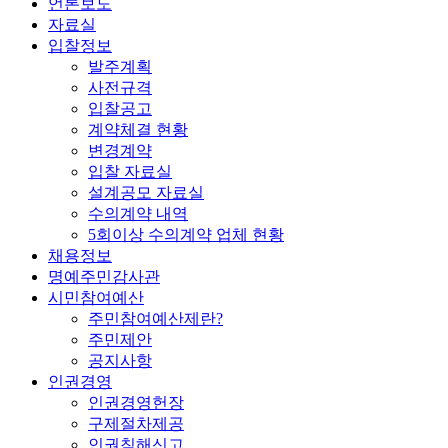
언론보도
자료실
입찰정보
발주계획
사전규격
입찰공고
계약체결 현황
변경계약
입찰 자료실
설계공모 자료실
수의계약 내역
5회이상 수의계약 업체 현황
채용정보
명예주민감사관
시민참여예산
주민참여예산제란?
주민제안
공지사항
인권경영
인권경영헌장
구제절차제공
인권침해신고