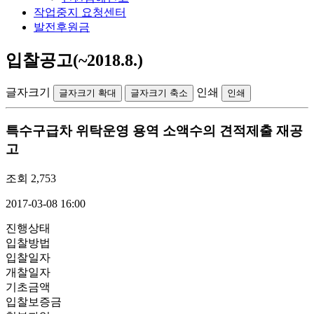
작업중지 요청센터
발전후원금
입찰공고(~2018.8.)
글자크기
인쇄
글자크기 확대
글자크기 축소
인쇄
특수구급차 위탁운영 용역 소액수의 견적제출 재공
고
조회
2,753
2017-03-08 16:00
진행상태
입찰방법
입찰일자
개찰일자
기초금액
입찰보증금