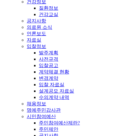
건강정보
질환정보
건강교실
공지사항
의료원 소식
언론보도
자료실
입찰정보
발주계획
사전규격
입찰공고
계약체결 현황
변경계약
입찰 자료실
설계공모 자료실
수의계약 내역
채용정보
명예주민감사관
시민참여예산
주민참여예산제란?
주민제안
공지사항