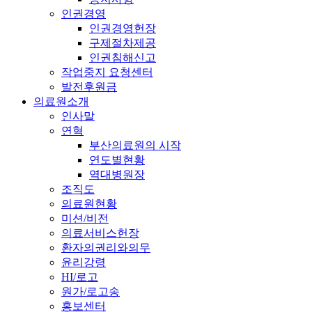
인권경영
인권경영헌장
구제절차제공
인권침해신고
작업중지 요청센터
발전후원금
의료원소개
인사말
연혁
부산의료원의 시작
연도별현황
역대병원장
조직도
의료원현황
미션/비전
의료서비스헌장
환자의권리와의무
윤리강령
HI/로고
원가/로고송
홍보센터