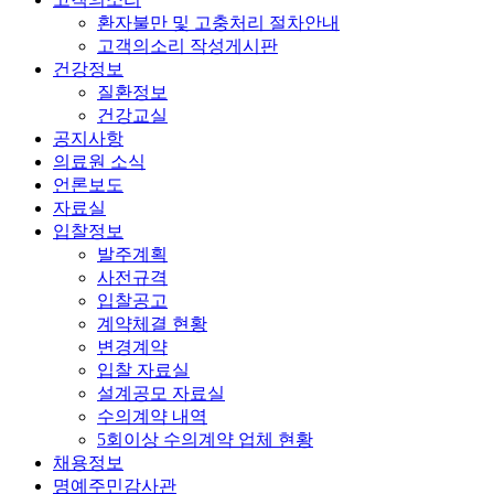
환자불만 및 고충처리 절차안내
고객의소리 작성게시판
건강정보
질환정보
건강교실
공지사항
의료원 소식
언론보도
자료실
입찰정보
발주계획
사전규격
입찰공고
계약체결 현황
변경계약
입찰 자료실
설계공모 자료실
수의계약 내역
5회이상 수의계약 업체 현황
채용정보
명예주민감사관