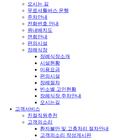
오시는 길
무료셔틀버스 운행
주차안내
전화번호 안내
원내배치도
면회안내
편의시설
장례식장
장례식장소개
시설현황
이용요금
편의시설
장례절차
빈소별 고인현황
장례식장 주차안내
오시는길
고객서비스
친절직원추천
고객의소리
환자불만 및 고충처리 절차안내
고객의소리 작성게시판