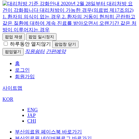
팝업 재생
팝업 일시정지
하루동안 열지않기
팝업창 닫기
직원쉼터
간편예약
팝업열기
홈
로그인
회원가입
사이트맵
KOR
ENG
JAP
CHI
부산의료원 페이스북 바로가기
부산의료원 네이버블로그 바로가기