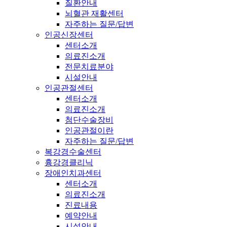
질환안내
뇌혈관 재활센터
자주하는 질문/답변
인공신장센터
센터소개
의료진소개
전문치료분야
시설안내
인공관절센터
센터소개
의료진소개
첨단수술장비
인공관절이란
자주하는 질문/답변
복강경수술센터
흉강경클리닉
장애인치과센터
센터소개
의료진소개
진료내용
예약안내
시설안내