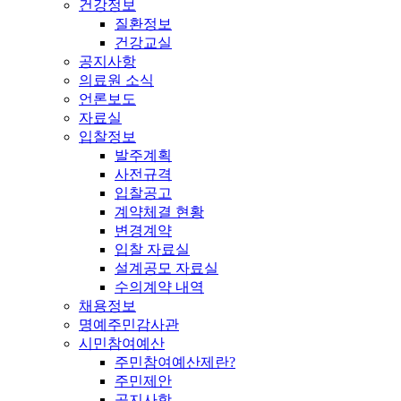
건강정보
질환정보
건강교실
공지사항
의료원 소식
언론보도
자료실
입찰정보
발주계획
사전규격
입찰공고
계약체결 현황
변경계약
입찰 자료실
설계공모 자료실
수의계약 내역
채용정보
명예주민감사관
시민참여예산
주민참여예산제란?
주민제안
공지사항