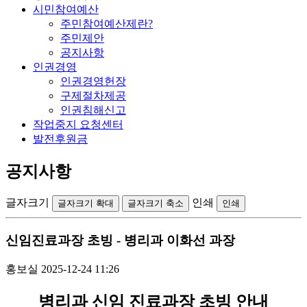
시민참여예산
주민참여예산제란?
주민제안
공지사항
인권경영
인권경영헌장
구제절차제공
인권침해신고
작업중지 요청센터
발전후원금
공지사항
글자크기
인쇄
글자크기 확대
글자크기 축소
인쇄
신임진료과장 초빙 - 병리과 이화선 과장
홍보실
2025-12-24 11:26
병리과 신임 진료과장 초빙 안내