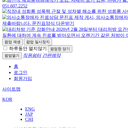
팝업 재생
팝업 일시정지
하루동안 열지않기
팝업창 닫기
직원쉼터
간편예약
팝업열기
홈
로그인
회원가입
사이트맵
KOR
ENG
JAP
CHI