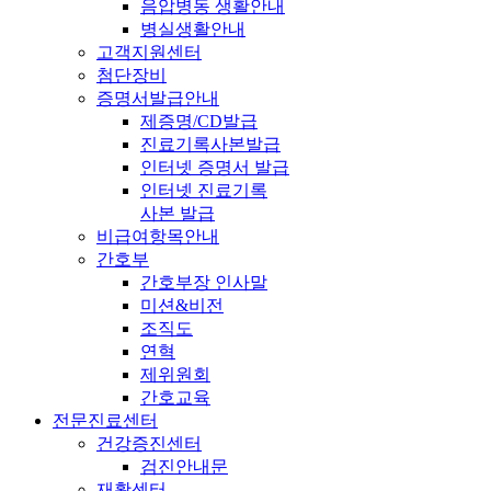
음압병동 생활안내
병실생활안내
고객지원센터
첨단장비
증명서발급안내
제증명/CD발급
진료기록사본발급
인터넷 증명서 발급
인터넷 진료기록
사본 발급
비급여항목안내
간호부
간호부장 인사말
미션&비전
조직도
연혁
제위원회
간호교육
전문진료센터
건강증진센터
검진안내문
재활센터