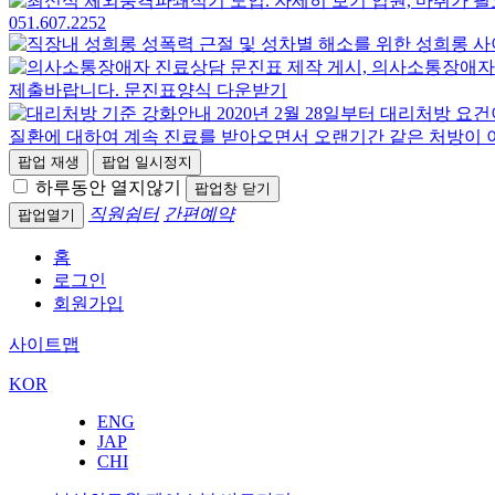
팝업 재생
팝업 일시정지
하루동안 열지않기
팝업창 닫기
직원쉼터
간편예약
팝업열기
홈
로그인
회원가입
사이트맵
KOR
ENG
JAP
CHI