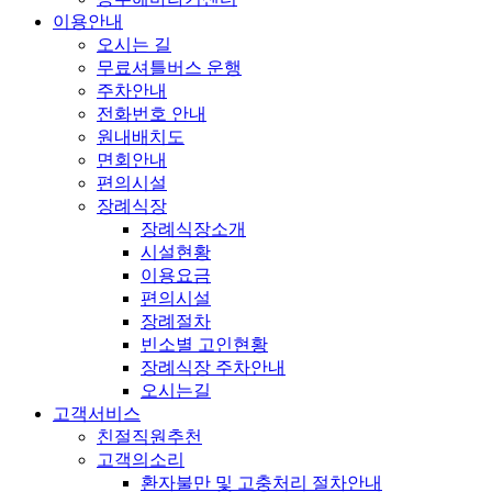
이용안내
오시는 길
무료셔틀버스 운행
주차안내
전화번호 안내
원내배치도
면회안내
편의시설
장례식장
장례식장소개
시설현황
이용요금
편의시설
장례절차
빈소별 고인현황
장례식장 주차안내
오시는길
고객서비스
친절직원추천
고객의소리
환자불만 및 고충처리 절차안내