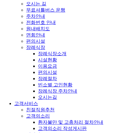
오시는 길
무료셔틀버스 운행
주차안내
전화번호 안내
원내배치도
면회안내
편의시설
장례식장
장례식장소개
시설현황
이용요금
편의시설
장례절차
빈소별 고인현황
장례식장 주차안내
오시는길
고객서비스
친절직원추천
고객의소리
환자불만 및 고충처리 절차안내
고객의소리 작성게시판