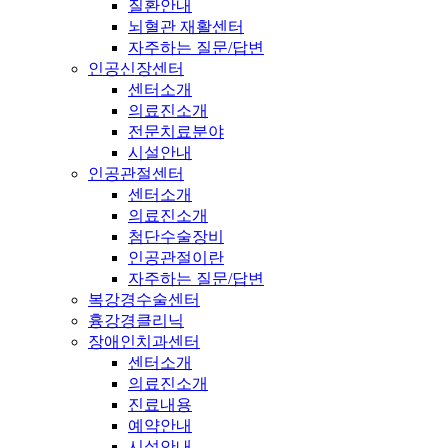
질환안내
뇌혈관 재활센터
자주하는 질문/답변
인공신장센터
센터소개
의료진소개
전문치료분야
시설안내
인공관절센터
센터소개
의료진소개
첨단수술장비
인공관절이란
자주하는 질문/답변
복강경수술센터
흉강경클리닉
장애인치과센터
센터소개
의료진소개
진료내용
예약안내
시설안내