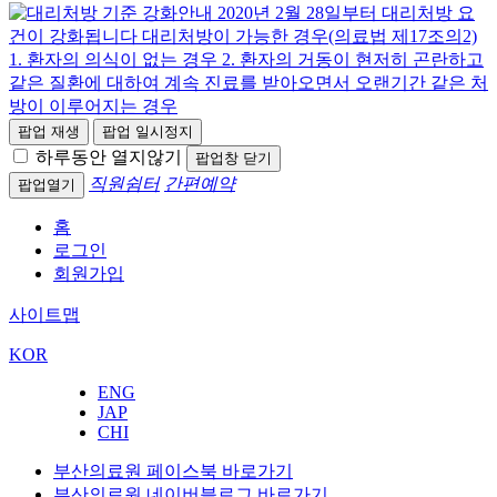
팝업 재생
팝업 일시정지
하루동안 열지않기
팝업창 닫기
직원쉼터
간편예약
팝업열기
홈
로그인
회원가입
사이트맵
KOR
ENG
JAP
CHI
부산의료원 페이스북 바로가기
부산의료원 네이버블로그 바로가기