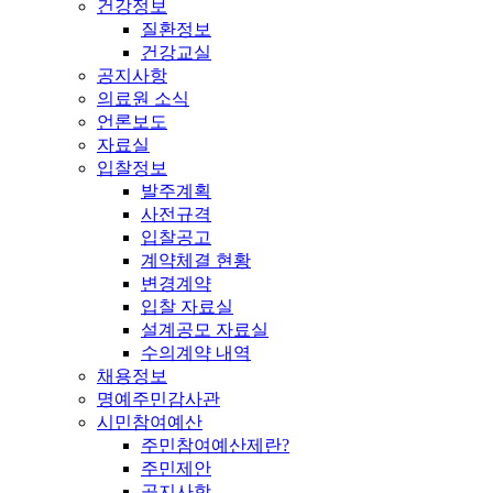
건강정보
질환정보
건강교실
공지사항
의료원 소식
언론보도
자료실
입찰정보
발주계획
사전규격
입찰공고
계약체결 현황
변경계약
입찰 자료실
설계공모 자료실
수의계약 내역
채용정보
명예주민감사관
시민참여예산
주민참여예산제란?
주민제안
공지사항