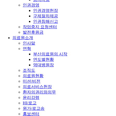
인권경영
인권경영헌장
구제절차제공
인권침해신고
작업중지 요청센터
발전후원금
의료원소개
인사말
연혁
부산의료원의 시작
연도별현황
역대병원장
조직도
의료원현황
미션/비전
의료서비스헌장
환자의권리와의무
윤리강령
HI/로고
원가/로고송
홍보센터