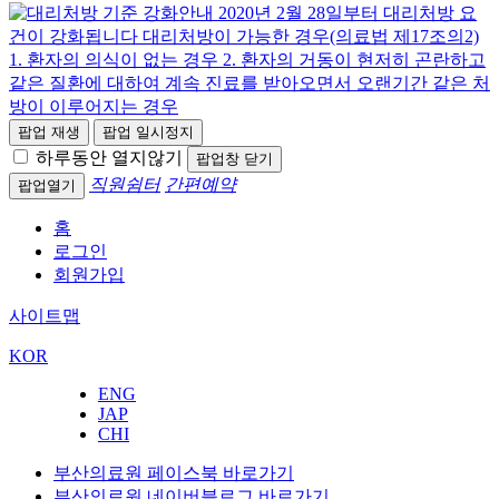
팝업 재생
팝업 일시정지
하루동안 열지않기
팝업창 닫기
직원쉼터
간편예약
팝업열기
홈
로그인
회원가입
사이트맵
KOR
ENG
JAP
CHI
부산의료원 페이스북 바로가기
부산의료원 네이버블로그 바로가기