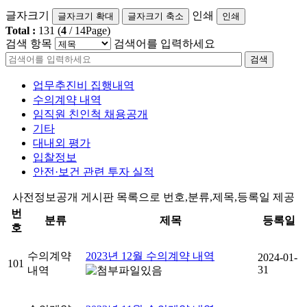
글자크기
인쇄
글자크기 확대
글자크기 축소
인쇄
Total :
131
(
4
/
14
Page)
검색 항목
검색어를 입력하세요
검색
업무추진비 집행내역
수의계약 내역
임직원 친인척 채용공개
기타
대내외 평가
입찰정보
안전·보건 관련 투자 실적
사전정보공개 게시판 목록으로 번호,분류,제목,등록일 제공
번
분류
제목
등록일
호
수의계약
2023년 12월 수의계약 내역
2024-01-
101
31
내역