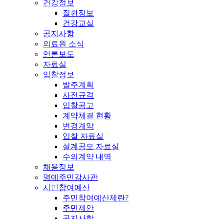
건강정보
질환정보
건강교실
공지사항
의료원 소식
언론보도
자료실
입찰정보
발주계획
사전규격
입찰공고
계약체결 현황
변경계약
입찰 자료실
설계공모 자료실
수의계약 내역
채용정보
명예주민감사관
시민참여예산
주민참여예산제란?
주민제안
공지사항