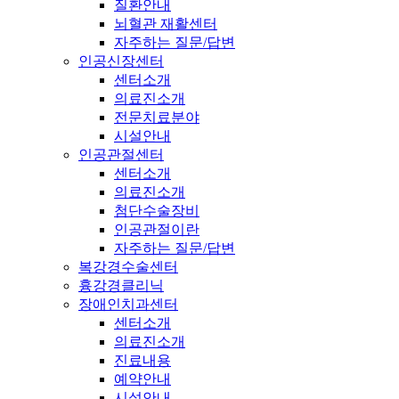
질환안내
뇌혈관 재활센터
자주하는 질문/답변
인공신장센터
센터소개
의료진소개
전문치료분야
시설안내
인공관절센터
센터소개
의료진소개
첨단수술장비
인공관절이란
자주하는 질문/답변
복강경수술센터
흉강경클리닉
장애인치과센터
센터소개
의료진소개
진료내용
예약안내
시설안내