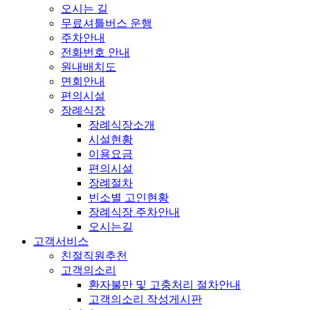
오시는 길
무료셔틀버스 운행
주차안내
전화번호 안내
원내배치도
면회안내
편의시설
장례식장
장례식장소개
시설현황
이용요금
편의시설
장례절차
빈소별 고인현황
장례식장 주차안내
오시는길
고객서비스
친절직원추천
고객의소리
환자불만 및 고충처리 절차안내
고객의소리 작성게시판