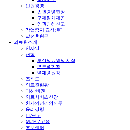
인권경영
인권경영헌장
구제절차제공
인권침해신고
작업중지 요청센터
발전후원금
의료원소개
인사말
연혁
부산의료원의 시작
연도별현황
역대병원장
조직도
의료원현황
미션/비전
의료서비스헌장
환자의권리와의무
윤리강령
HI/로고
원가/로고송
홍보센터